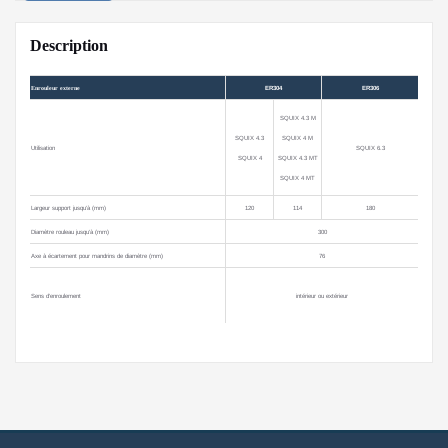
Description
Enrouleur ext
erne
ER304
ER306
SQUIX 4.3 M
SQUIX 4.3
SQUIX 4 M
Utilisation
SQUIX 6.3
SQUIX 4
SQUIX 4.3 MT
SQUIX 4 MT
Largeur support jusqu’à (mm)
120
114
180
Diamètre rouleau jusqu’à (mm)
300
Axe à écartement pour mandrins de diamètre (mm)
76
Sens d’enroulement
intérieur ou extérieur