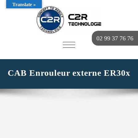
Translate »
02 99 37 76 76
AFFICHER/MASQUER
LA
NAVIGATION
CAB Enrouleur externe ER30x