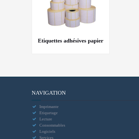
Etiquettes adhésives papier
NAVIGATION
Imprimante
Etiquetage
Lecture
Consommables
Logiciels
Services