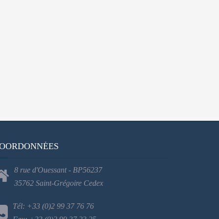
OORDONNÉES
8 rue d'Ouessant - BP56237
35762 Saint-Grégoire Cedex
Tél: +33 (0)2 99 37 76 76