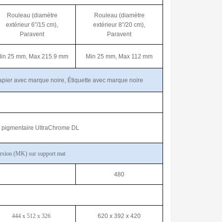
Rouleau (diamètre
Rouleau (diamètre
extérieur 6″/15 cm),
extérieur 8″/20 cm),
Paravent
Paravent
in 25 mm, Max 215.9 mm
Min 25 mm, Max 112 mm
Papier avec marque noire,
Étiquette avec marque noire
 pigmentaire UltraChrome DL
Version (MK) sur support mat
480
444 x 512 x 326
620 x 392 x 420