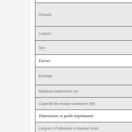
Formats
Largeur
Type
Encres
Encrage
Meilleure impression sur
Capacité de chaque cartouche (ml)
Dimensions et poids imprimante
Largeur x Profondeur x Hauteur (mm)