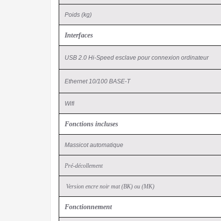
Poids (kg)
Interfaces
USB 2.0 Hi-Speed esclave pour connexion ordinateur
Ethernet 10/100 BASE-T
Wifi
Fonctions incluses
Massicot automatique
Pré-décollement
Version encre noir mat (BK) ou (MK)
Fonctionnement