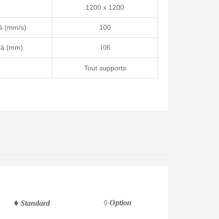
1200 x 1200
’à (mm/s)
100
u’à (mm)
108
Tout supports
♦
◊
Option
Standard