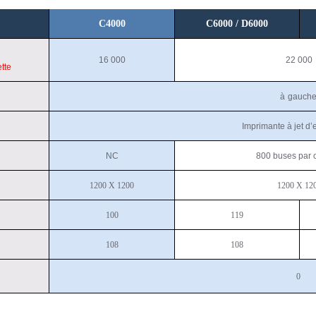
C4000
C6000 / D
6000
16 000
22 000
ette
à
gauch
Imprimante à jet d’
NC
800 buses par 
1200 X 1200
1200 X 12
100
119
108
108
0