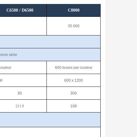
C6500 / D6500
C8000
35 000
e
encre série
couleur
600 buses par couleur
00
600 x 1200
85
300
211.9
108