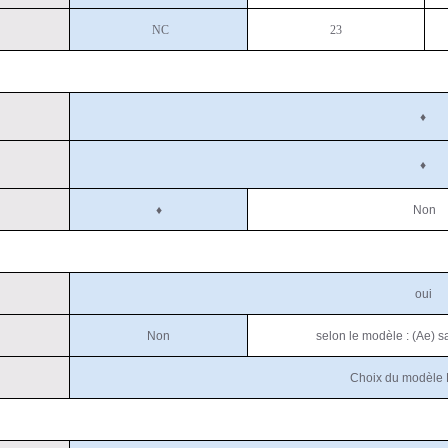
NC
23
♦
♦
♦
Non
oui
Non
selon le modèle : (Ae) s
Choix du modèle