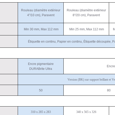
Rouleau (diamètre extérieur
Rouleau (diamètre extérieur
4″/10 cm), Paravent
8″/20 cm), Paravent
Min 30 mm, Max 112 mm
Min 25 mm, Max 112 mm
M
Étiquette en continu, Papier en continu, Étiquette découpée, 
Encre pigmentaire
Encre
DURABrite Ultra
Version (BK) sur support brillant et 
50
80
310 x 285 x 283
340 x 565 x 326