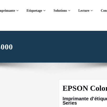
mprimante
Etiquetage
Solutions
Lecture
Con
000
EPSON Colo
Imprimante d’étiq
Series