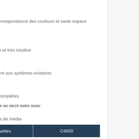
orrespondance des couleurs et vaste espace
et très intuitive
nt aux systèmes existants.
complètes
te ou encre noire mate
pe de média
uettes
C4000