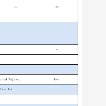
26
35
◊
ans et (Pe) avec
Non
 BK ou MK