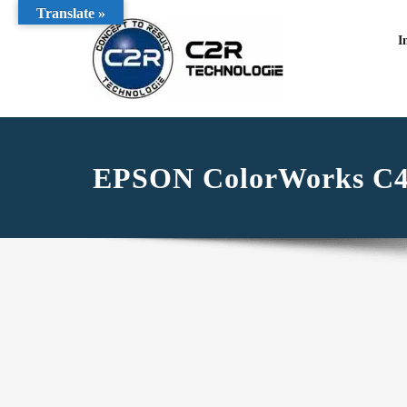
Translate »
I
EPSON ColorWorks C4