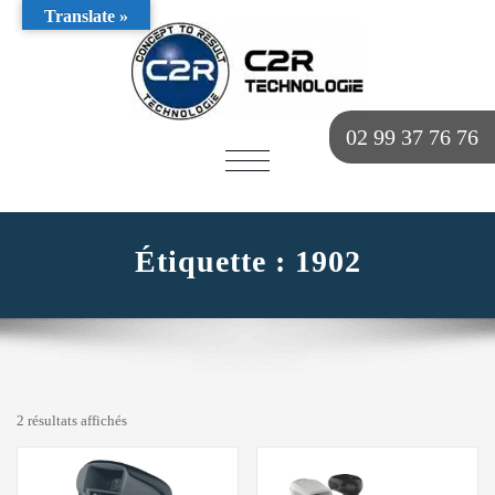
Translate »
02 99 37 76 76
AFFICHER/MASQUER
LA
NAVIGATION
Étiquette :
1902
2 résultats affichés