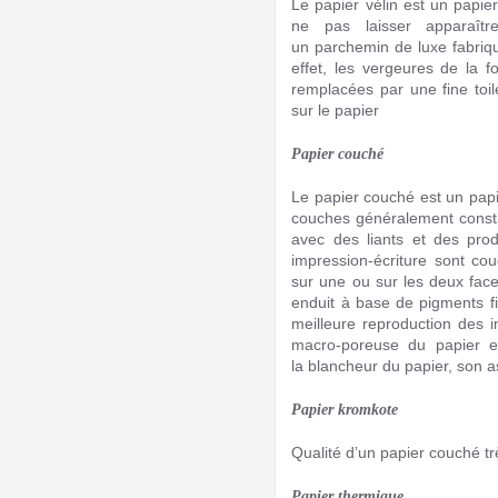
Le papier vélin est un papier
ne pas laisser apparaît
un parchemin de luxe fabriq
effet, les vergeures de la f
remplacées par une fine toil
sur le papier
Papier couché
Le papier couché est un papi
couches généralement const
avec des liants et des prod
impression-écriture sont co
sur une ou sur les deux fac
enduit à base de pigments fi
meilleure reproduction des 
macro-poreuse du papier e
la blancheur du papier, son a
Papier kromkote
Qualité d’un papier couché trè
Papier thermique