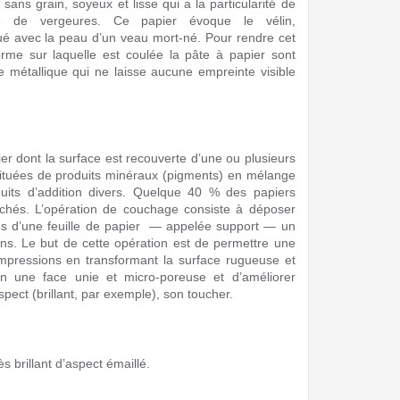
 sans grain, soyeux et lisse qui a la particularité de
re de vergeures. Ce papier évoque le vélin,
ué avec la peau d’un veau mort-né. Pour rendre cet
orme sur laquelle est coulée la pâte à papier sont
e métallique qui ne laisse aucune empreinte visible
er dont la surface est recouverte d’une ou plusieurs
ituées de produits minéraux (pigments) en mélange
uits d’addition divers.
Quelque 40 % des papiers
uchés. L’opération de couchage consiste à déposer
es d’une feuille de papier — appelée support — un
ns. Le but de cette opération est de permettre une
impressions en transformant la surface rugueuse et
n une face unie et micro-poreuse et d’améliorer
spect (brillant, par exemple), son toucher.
s brillant d’aspect émaillé.