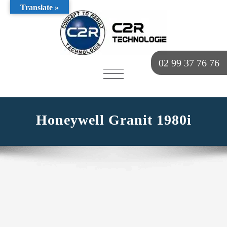
Translate »
02 99 37 76 76
AFFICHER/MASQUER
LA
NAVIGATION
Honeywell Granit 1980i