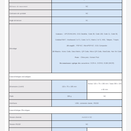
Tolérance de mouvement
NC
Contraste de symbole
NC
Angle de lecture
NC
Linéaire
: UPC/EAN/JAN, GS1 DataBar, Code 39, Code 128, Code 11, Code 93,
Codabar/NW7,
Interleaved 2 of 5, Code 2 of 5, Matrix 2 of 5, MSI, Telepen, Trioptic
2D empilé
: PDF417, MicroPDF417, GS1 Composite
Décodage
2D Matrix
: Aztec Code, Data Matrix, QR Code, Micro QR Code, MaxiCode, Han Xin Code
Poste
:
China post, Korean Post
R
econnaissance optique des caractères
: OCR-A, OCR-B, E13B (MICR)
Caractéristiques mécaniques
lecteur 133 x 75 x 195 mm / base 250 x 103
Dimensions (LxlxH)
133 x 75 x 195 mm
x 65 mm
Poids
335 g
NC
Interfaces
USB, connexion clavier, RS232
Caractéristique Électriques
Tension d’entrée
4 à 5.5 V CC
Tension RS232
NC