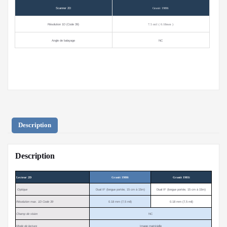
Scanner 2D
Granit 1980i
Résolution 1D (Code 39)
7.5 mil ( 0.18mm )
Angle de balayage
NC
Description
Description
Lecteur 2D
Granit 1980i
Granit 1981i
Optique
Dual IF (longue portée, 15 cm à 15m)
Dual IF (longue portée, 15 cm à 15m)
Résolution max. 1D Code 39
0.18 mm (7,5 mil)
0.18 mm (7,5 mil)
Champ de vision
NC
Mode de lecture
Image matricielle