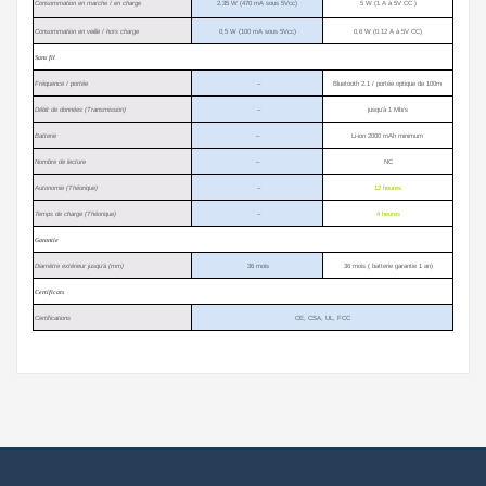
Consommation en marche / en charge
2,35 W (470 mA sous 5Vcc)
5 W (1 A à 5V CC )
Consommation en veille / hors charge
0,5 W (100 mA sous 5Vcc)
0,6 W (0.12 A à 5V CC)
Sans fil
Fréquence / portée
–
Bluetooth 2.1 / portée optique de 100m
Débit de données (Transmission)
–
jusqu’à 1 Mb/s
Batterie
–
Li-ion 2000 mAh minimum
Nombre de lecture
–
NC
Autonomie (Théorique)
–
12 heures
Temps de charge (Théorique)
–
4 heures
Garantie
Diamètre extérieur jusqu’à (mm)
36 mois
36 mois ( batterie garantie 1 an)
Certificats
Certifications
CE, CSA, UL, FCC