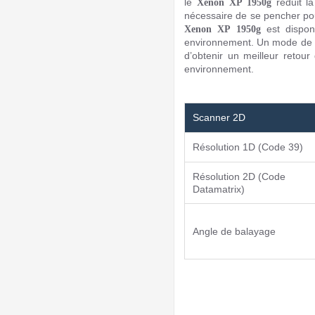
le
réduit la
Xenon XP 1950g
nécessaire de se pencher pou
est dispon
Xenon XP 1950g
environnement. Un mode de vib
d’obtenir un meilleur retou
environnement.
Scanner 2D
Résolution 1D (Code 39)
Résolution 2D (Code
Datamatrix)
Angle de balayage