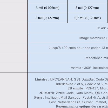
3 mil (0,076mm)
5 mil (0,127mm)
5 mil (0,127mm)
6,7 mil (0,170mm)
H: 48° 
Image matricielle 
Jusqu’à 400 cm/s pour des codes 13 m
Réflectance mi
Azimut : 360°, inclinaiso
: UPC/EAN/JAN, GS1 DataBar, Code 39
Linéaire
Interleaved 2 of 5, Code 2 of 5, Ma
: PDF417, Micr
2D empilé
: Aztec Code, Data Matrix, QR Co
2D Matrix
: Intelligent Mail Barcode, Postal-4i, Austr
Poste
Post,
Netherlands (KIX) Post, Postnet,
R
econnaissance optique des caractè