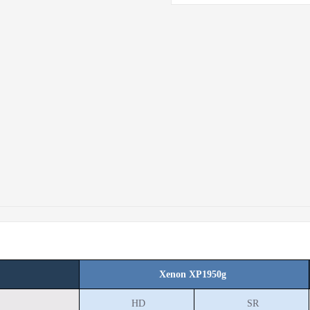
Xenon XP
1950g
HD
SR