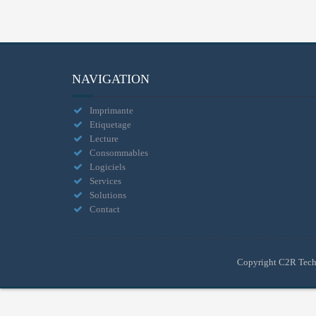
NAVIGATION
Imprimante
Etiquetage
Lecture
Consommables
Logiciels
Services
Solutions
Contact
Copyright C2R Tech