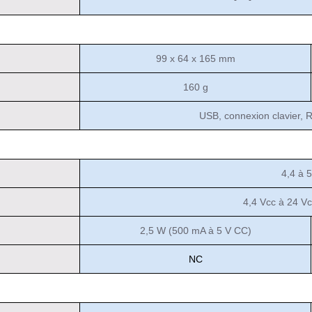
99 x 64 x 165 mm
160 g
USB, connexion clavier,
4,4 à 
4,4 Vcc à 24 Vc
2,5 W (500 mA à 5 V CC)
NC