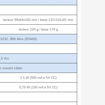
lecteur 99x64x165 mm / base 132×101
x81 mm
lecteur 220 g / base 179 g
 RS232, IBM 46xx (RS485)
5,5 Vcc
c suivant câble
2.5 W (500 mA à 5V CC)
0,75 W (150 mA à 5V CC)