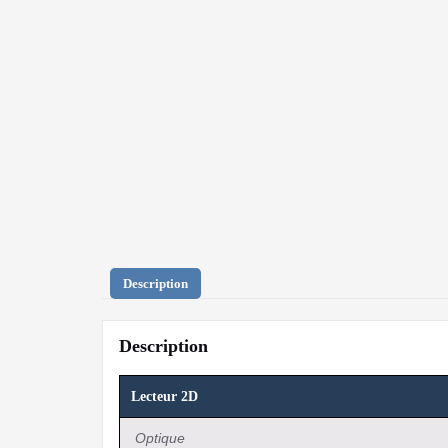
Description
Description
Lecteur 2D
Optique