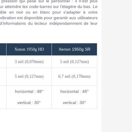
 pression qui pèse sur le personnel : il n’est plus
r atteindre les code-barres sur l’étagère du bas. Le
ible en noir ou en blanc pour s’adapter à votre
ration est disponible pour garantir aux utilisateurs
r d’informations du lecteur indépendamment de leur
Xenon 1950g SR
Xenon 1950g HD
3 mil (0,076mm)
5 mil (0,127mm)
5 mil (0,127mm)
6,7 mil (0,170mm)
horizontal : 48°
horizontal : 48°
vertical : 30°
vertical : 30°