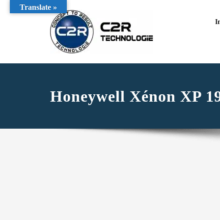
Translate »
I
Honeywell Xénon XP 1