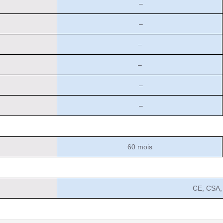
–
–
–
–
–
–
60 mois
CE, CSA,