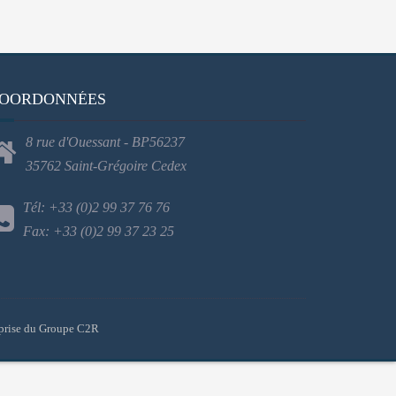
OORDONNÉES
8 rue d'Ouessant - BP56237
35762 Saint-Grégoire Cedex
Tél: +33 (0)2 99 37 76 76
Fax: +33 (0)2 99 37 23 25
prise du Groupe C2R