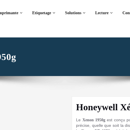
mprimante
Etiquetage
Solutions
Lecture
Con
950g
Honeywell X
Le
est conçu po
Xenon 1950g
précise, quelle que soit la 