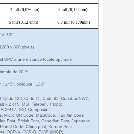
3 mil (0,076mm)
5 mil (0,127mm)
5 mil (0,127mm)
6,7 mil (0,170mm)
/ V
: 30°
(1280 x 800 pixels)
il UPC à une distance focale optimale
nimale de 20 %
n : ±45°, obliquité : ±65°
, Code 128, Code 11, Code 93, Codabar/NW7,
trix 2 of 5, MSI, Telepen, Trioptic
oPDF417, GS1 Composite
de, Micro QR Code, MaxiCode, Han Xin Code
alian Post, British Post, Canadian Post, Japanese
 Planet Code, China post, Korean Post
: OCR-A, OCR-B, E13B (MICR)
res