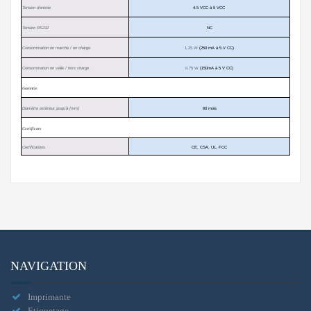
Tension d’entrée
4.5 VCC à 5 VCC
Tension RS232
NC
Consommation en marche / en charge
1.25 W
(250 mA à 5 V CC)
Consommation en veille / hors charge
0.75 W
(150mA à 5 V CC)
Garantie
Diamètre extérieur jusqu’à (mm)
60 mois
Certificats
Certifications
CE, CSA, UL, FCC
NAVIGATION
Imprimante
Etiquetage