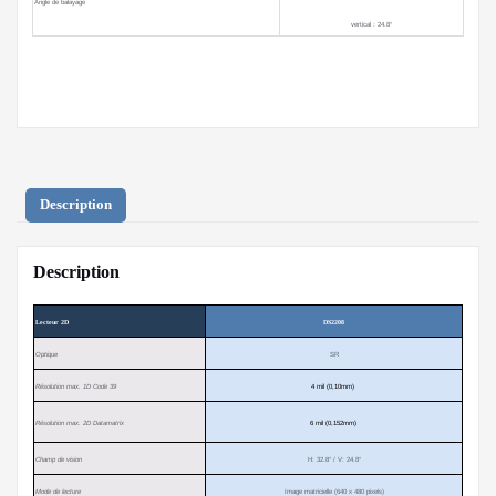
Angle de balayage
vertical : 24.8°
Description
Description
Lecteur 2D
DS2208
Optique
SR
Résolution max. 1D Code 39
4 mil (0,10mm)
Résolution max. 2D Datamatrix
6 mil (0,152mm)
Champ de vision
H: 32.8° / V: 24.8°
Mode de lecture
Image matricielle (640 x 480 pixels)