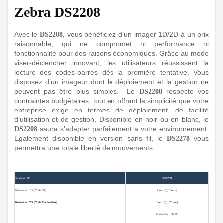
Zebra DS2208
Avec le
, vous bénéficiez d’un imager 1D/2D à un prix
DS2208
raisonnable, qui ne compromet ni performance ni
fonctionnalité pour des raisons économiques. Grâce au mode
viser-déclencher innovant, les utilisateurs réussissent la
lecture des codes-barres dès la première tentative. Vous
disposez d’un imageur dont le déploiement et la gestion ne
peuvent pas être plus simples.
Le
respecte vos
DS2208
contraintes budgétaires, tout en offrant la simplicité que votre
entreprise exige en termes de déploiement, de facilité
d’utilisation et de gestion. Disponible en noir ou en blanc, le
saura s’adapter parfaitement a votre environnement.
DS2208
Egalement disponible en version sans fil, le
vous
DS2278
permettra une totale liberté de mouvements.
Scanner 2D
DS2208
Résolution 1D (Code 39)
4 mil (0,10mm)
Résolution 2D (Code Datamatrix)
6 mil (0,152mm)
horizontal : 32.8°