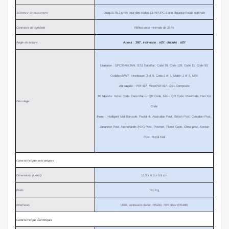
Tolérance de mouvement
Jusqu’à 76.2 cm/s pour des codes 13 mil UPC à une distance focale optimale
Contraste de symbole
Réflectance minimale de 25 %
Angle de lecture
Azimut : 360°, inclinaison : ±65°, obliquité : ±65°
Linéaire
: UPC/EAN/JAN, GS1 DataBar, Code 39, Code 128, Code 11, Code 93,
Codabar/NW7,
Interleaved 2 of 5, Code 2 of 5, Matrix 2 of 5, MSI
2D empilé
: PDF417, MicroPDF417, GS1 Composite
2D Matrix
: Aztec Code, Data Matrix, QR Code, Micro QR Code, MaxiCode, Han Xin
Décodage
Code
Poste
: Intelligent Mail Barcode, Postal-4i, Australian Post, British Post, Canadian Post,
Japanese Post,
Netherlands (KIX) Post, Postnet, Planet Code, China post, Korean
Post, Royal Mail
Caractéristiques mécaniques
Dimensions (LxlxH)
16.5 x 6.6 x 9.9 cm
Poids
161.6 g
Interfaces
USB, connexion clavier, RS232, IBM 46xx (RS485)
Caractéristique Électriques