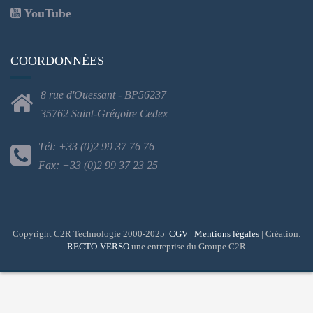
YouTube
COORDONNÉES
8 rue d'Ouessant - BP56237
35762 Saint-Grégoire Cedex
Tél: +33 (0)2 99 37 76 76
Fax: +33 (0)2 99 37 23 25
Copyright C2R Technologie 2000-2025|
CGV
|
Mentions légales
| Création:
RECTO-VERSO
une entreprise du Groupe C2R