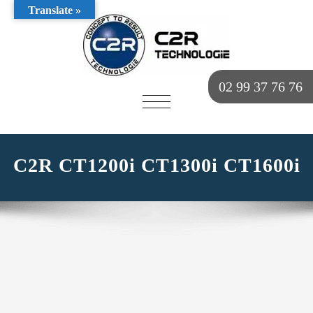
Translate »
02 99 37 76 76
AFFICHER/MASQUER
LA
NAVIGATION
C2R CT1200i CT1300i CT1600i