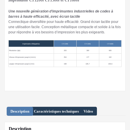
Imprimante CT1200i CT1300i et CT1600i
Une nouvelle génération d’imprimantes industrielles de codes à
barres à haute efficacité, avec écran tactile
Connectique diversifiée pour haute efficacité. Grand écran tactile pour
une utilisation facile. Conception métallique compacte et solide à la fois
pour répondre à vos besoins d’impression les plus exigeants.
Imprimante d’étiquettes
CT1200i
CT1300i
CT1600i
Résolution (dpi)
203
300
600
Vitesse d’impression jusqu’à (mm/s)
254
177
102
Largeur d’impression jusqu’à (mm)
108
105,7
105,6
Description
Caractéristiques techniques
Video
Description