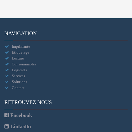
NAVIGATION
Imprimante
Etiquetage
Lecture
Consommables
Logiciels
Services
Solutions
Contact
RETROUVEZ NOUS
Facebook
Linkedln