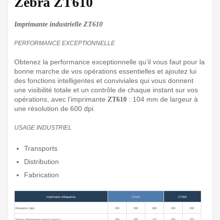
Zebra ZT610
Imprimante industrielle ZT610
PERFORMANCE EXCEPTIONNELLE
Obtenez la performance exceptionnelle qu’il vous faut pour la
bonne marche de vos opérations essentielles et ajoutez lui
des fonctions intelligentes et conviviales qui vous donnent
une visibilité totale et un contrôle de chaque instant sur vos
opérations, avec l’imprimante
: 104 mm de largeur à
ZT610
une résolution de 600 dpi.
USAGE INDUSTRIEL
Transports
Distribution
Fabrication
Imprimante d’étiquettes
ZT610
ZT620
Résolution (dpi)
203
300
600
203
300
Vitesse d’impression jusqu’à (mm/s)
356
305
152
305
203