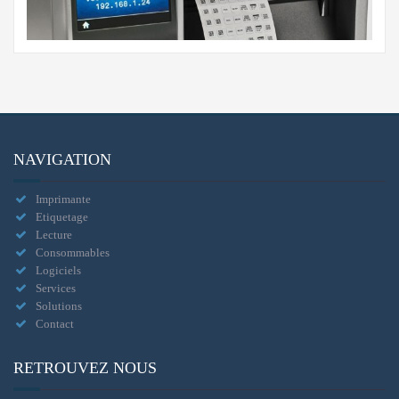
NAVIGATION
Imprimante
Etiquetage
Lecture
Consommables
Logiciels
Services
Solutions
Contact
RETROUVEZ NOUS