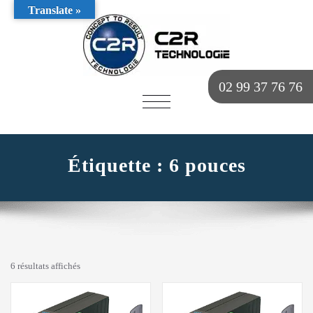
Translate »
02 99 37 76 76
AFFICHER/MASQUER
LA
NAVIGATION
Étiquette :
6 pouces
6 résultats affichés