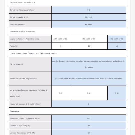
Enrouleur interne sur modèles P
Diamètre extérieur jusqu’à (mm)
142
Diamètre mandrin (mm)
38,1 – 40
Sens d’enroulement
extérieur
Dimensions et poids imprimante
Largeur x Hauteur x Profondeur (mm)
200 x 288 x 460
252 x 288 x 460
312 x 288 x 460
Poids (kg)
9
10
14
Cellule de détection d’étiquettes avec indicateur de position
pour bords avant d’étiquettes, encoches ou marques noires sur les matières translucides et fin
Par transparence
de matière
Réflexe par dessous ou par dessus
pour bords avant de marques noires sur les matières non-translucides et fin de matière
Marge de la cellule avec le bord avant si aligné à
5-26
5-60
5-60
gauche (mm)
Hauteur de passage de la matière (mm)
2
Électronique
Processeur 32 bits / Fréquence (MHz)
800
Mémoire vive (RAM) (Mo)
256
Mémoire flash interne IFFS (Mo)
50