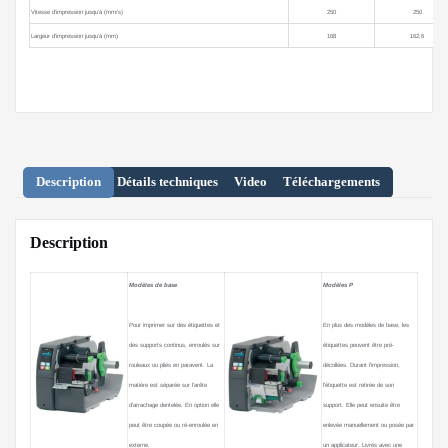
Vitesse d’impression jusqu’à (mm/s)
250
250
Largeur d’impression jusqu’à (mm)
168
162,6
Description
Détails techniques
Video
Téléchargements
Description
Modèles de base
Modèles P
Pour imprimer sur des étiquettes et
En plus des modèles de base, les
des supports continus, enroulés sur
étiquettes peuvent être pré-
rouleaux ou pliés en paravent. La
décollées. Durant l’impression,
matière est séparée sur l’arête
l’étiquette est retirée de son
d’arrachage dentelée. En option elle
support. Elle peut ensuite être
peut être coupée ou ré-enroulée en
enlevée manuellement ou posée par
externe.
un applicateur. Livrés avec une