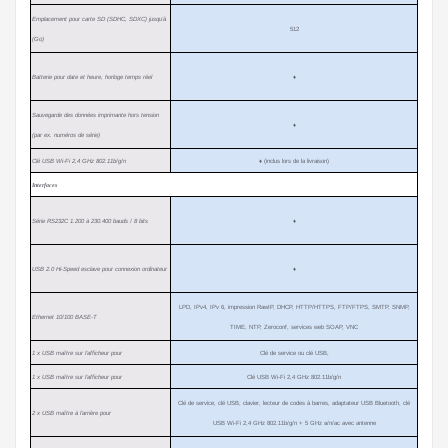
Emplacement pour carte SD (SDHC, SDXC) jusqu’à
512
(Go)
Batterie pour date et heure, horloge temps réel
♦
Sauvegarde des données imprimante hors tension
♦
(par ex. numéros de série)
Clé USB Wi-Fi 2,4 GHz 802.11b/g/n
♦
(inclus lors de la livraison)
Interfaces
Série RS232C 1.200 à 230.400 bauds / 8 bits
♦
USB 2.0 Hi-Speed esclave pour connexion ordinateur
♦
LPD, IPv4, IPv 6, impression RawIP, DHCP, HTTP/HTTPS, FTP/FTPS, SMTP, SNMP,
Ethernet 10/100 BASE-T
TIME, NTP, Zeroconf, services web SOAP, VNC
1 x USB maître sur l’afficheur pour
Clé de service ou clé USB,
1 x USB maître sur l’afficheur pour
Clé USB Wi-Fi 2,4 GHz 802.11b/g/n
Clé de service, clé USB, clavier, lecteur de codes à barres, adaptateur USB Bluetooth, clé
2 x USB maître à l’arrière pour
USB Wi-Fi 2,4 GHz 802.11b/g/n + 5 GHz a/n/ac avec antenne