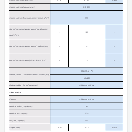
Matière continue Épaisseur (mm)
0,05-0,50
2
Matière continue Grammage (carton) jusqu’à (g/m
)
300
Gaine thermorétractable Largeur (si pré-découpée)
–
120
–
jusqu’à (mm)
Gaine thermorétractable Largeur (si continue) (mm)
–
–
–
Gaine thermorétractable Épaisseur jusqu’à (mm)
–
1,1
–
205 / 38,1 – 76
Rouleau, bobine : Diamètre extérieur / mandrin (mm)
180/100
Rouleau, bobine : Sens d’enroulement
intérieur ou extérieur
Ruban transfert
Encrage
intérieur ou extérieur
Diamètre rouleau jusqu’à (mm)
80
Diamètre mandrin (mm)
25,4
Longueur jusqu’à (m)
450
Largeur (mm)
25-67
25-114
50-170