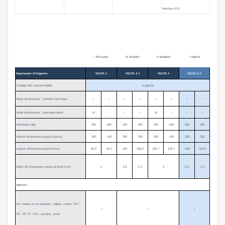
interface E/S.
•
Préconisé
Ο
Possible
♦
Standard
◊
Option
Imprimante d’étiquettes
SQUIX 2
SQUIX 4.3
SQUIX 4
SQUIX 6.3
Guidage des consommables
à gauche
Mode d’impression : transfert thermique
•
•
•
•
•
•
•
•
Mode d’impression : thermique direct
Ο
–
•
•
Ο
–
•
•
Résolution (dpi)
300
600
203
300
300
600
203
300
Vitesse d’impression jusqu’à (mm/s)
250
150
250
250
300
150
250
250
Largeur d’impression jusqu’à (mm)
56,9
54,1
104
108,4
105,7
105,7
168
162,6
Début de l’impression marge du bord (mm)
2
2,8
1,2
2
0,5
3,2
Matières
Sur rouleau ou en paravent : papier, carton, PET,
•
•
•
PE, PP, PI, PVC, acrylate, tyvec