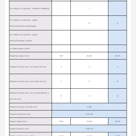
Sur rouleau ou en paravent : étiquettes intelligentes
–
•
•
Sur rouleau ou en paravent : gaines
–
Ο
Ο
thermorétractables pré-découpées
Sur rouleau ou en paravent : gaines
–
–
–
thermorétractables continues
sur bobine bandes textiles
–
–
–
Étiquettes Largeur (mm)
4-63
20-116
46-176
Étiquettes Hauteur sans recul à partir de (mm)
4
6
6
Étiquettes Hauteur avec recul à partir de (mm)
4
6
12
Étiquettes Hauteur avec recul si pré-décollement à
6
6
12
partir de (mm)
Étiquettes Hauteur maximale (mm)
2 000
Étiquettes Épaisseur (mm)
0,03-0,60
Support Largeur (mm)
24-67
24-120
50-180
Support Épaisseur (mm)
0,03-0,16
Matière continue Largeur (mm)
24-67
24-120
50-180