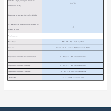
Wi-Fi 802.11b/g/n, mode point d’accès ou
2,4
♦
/ 5
◊
infrastructure (GHz)
Connecteur périphérique USB maître, 24 VDC
♦
E/S digitales avec 8 entrées/sorties modèles P /
♦
/
◊
modèles de base
Fonctionnement
Alimentation
100 – 240 VAC ~ 50/60 Hz, PFC
Puissance
En veille <10 W / nominale 150 W / maximale 300 W
Température / Humidité : En fonctionnement
5 – 40°C / 10 – 85% sans condensation
Température / Humidité : Stockage
0 – 60°C / 20 – 85% sans condensation
Température / Humidité : Transport
–25 – 60°C / 20 – 85% sans condensation
Certifications
CE, FCC classe A, CB, CCC, cUL